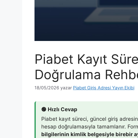
Piabet Kayıt Süre
Doğrulama Rehbe
18/05/2026
yazar
Piabet Giriş Adresi Yayın Ekibi
🟢 Hızlı Cevap
Piabet kayıt süreci, güncel giriş adres
hesap doğrulamasıyla tamamlanır. Fo
bilgilerinin kimlik belgesiyle birebir 