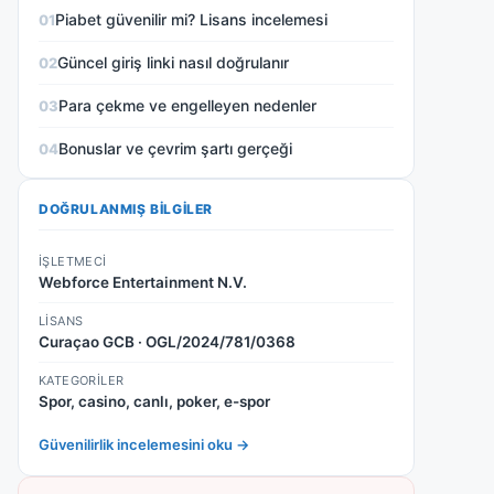
Piabet güvenilir mi? Lisans incelemesi
Güncel giriş linki nasıl doğrulanır
Para çekme ve engelleyen nedenler
Bonuslar ve çevrim şartı gerçeği
DOĞRULANMIŞ BILGILER
İŞLETMECI
Webforce Entertainment N.V.
LISANS
Curaçao GCB · OGL/2024/781/0368
KATEGORILER
Spor, casino, canlı, poker, e-spor
Güvenilirlik incelemesini oku →