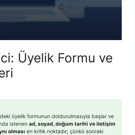
ci: Üyelik Formu ve
ri
indeki üyelik formunun doldurulmasıyla başlar ve
rmda istenen
ad, soyad, doğum tarihi ve iletişim
aynı olması
en kritik noktadır; çünkü sonraki