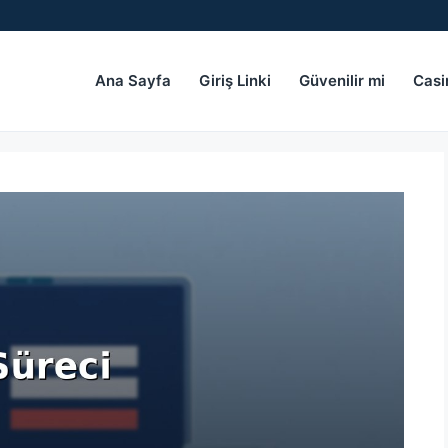
Ana Sayfa
Giriş Linki
Güvenilir mi
Casi