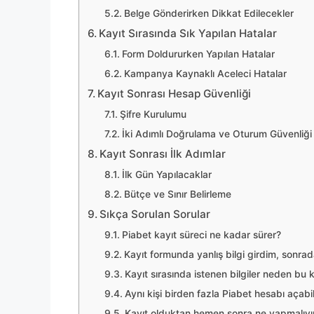
Belge Gönderirken Dikkat Edilecekler
Kayıt Sırasında Sık Yapılan Hatalar
Form Doldururken Yapılan Hatalar
Kampanya Kaynaklı Aceleci Hatalar
Kayıt Sonrası Hesap Güvenliği
Şifre Kurulumu
İki Adımlı Doğrulama ve Oturum Güvenliği
Kayıt Sonrası İlk Adımlar
İlk Gün Yapılacaklar
Bütçe ve Sınır Belirleme
Sıkça Sorulan Sorular
Piabet kayıt süreci ne kadar sürer?
Kayıt formunda yanlış bilgi girdim, sonrad
Kayıt sırasında istenen bilgiler neden bu k
Aynı kişi birden fazla Piabet hesabı açabil
Kayıt olduktan hemen sonra ne yapmalıy