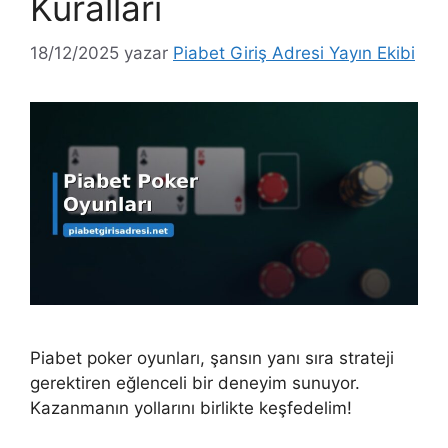
Kuralları
18/12/2025
yazar
Piabet Giriş Adresi Yayın Ekibi
Piabet poker oyunları, şansın yanı sıra strateji
gerektiren eğlenceli bir deneyim sunuyor.
Kazanmanın yollarını birlikte keşfedelim!