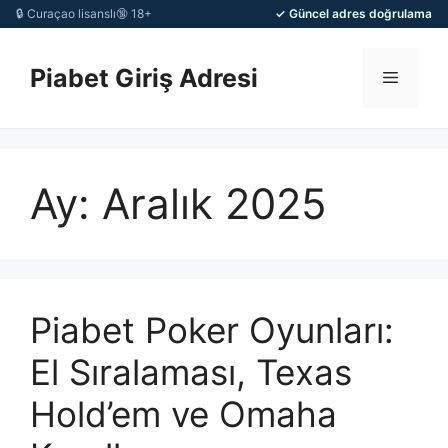
İçeriğe
🔒 Curaçao lisanslı
🔞 18+
✓ Güncel adres doğrulama
atla
Piabet Giriş Adresi
Menü
Ay:
Aralık 2025
Piabet Poker Oyunları:
El Sıralaması, Texas
Hold’em ve Omaha