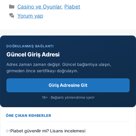
Kategoriler
Casino ve Oyunlar
,
Piabet
Yorum yap
DOĞRULANMIŞ BAĞLANTI
Güncel Giriş Adresi
Adres zaman zaman değişir. Güncel bağlantıya ulaşın,
girmeden önce sertifikayı doğrulayın.
Giriş Adresine Git
18+ · Bağlantı yönlendirme içerir
ÖNE ÇIKAN REHBERLER
Piabet güvenilir mi? Lisans incelemesi