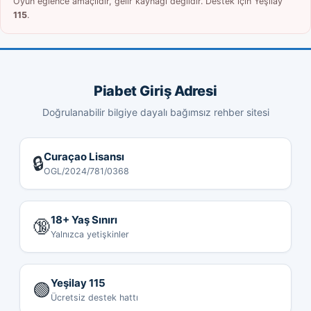
Oyun eğlence amaçlıdır, gelir kaynağı değildir. Destek için Yeşilay
115
.
Piabet Giriş Adresi
Doğrulanabilir bilgiye dayalı bağımsız rehber sitesi
Curaçao Lisansı
🔒
OGL/2024/781/0368
18+ Yaş Sınırı
🔞
Yalnızca yetişkinler
Yeşilay 115
🟢
Ücretsiz destek hattı