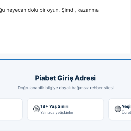
tuğu heyecan dolu bir oyun. Şimdi, kazanma
Piabet Giriş Adresi
Doğrulanabilir bilgiye dayalı bağımsız rehber sitesi
18+ Yaş Sınırı
Yeşi
🔞
🟢
Yalnızca yetişkinler
Ücret