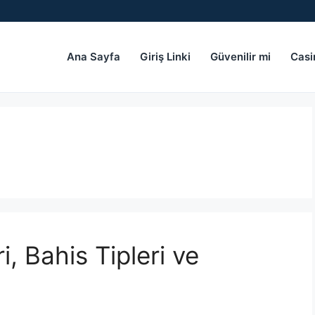
Ana Sayfa
Giriş Linki
Güvenilir mi
Casi
i, Bahis Tipleri ve