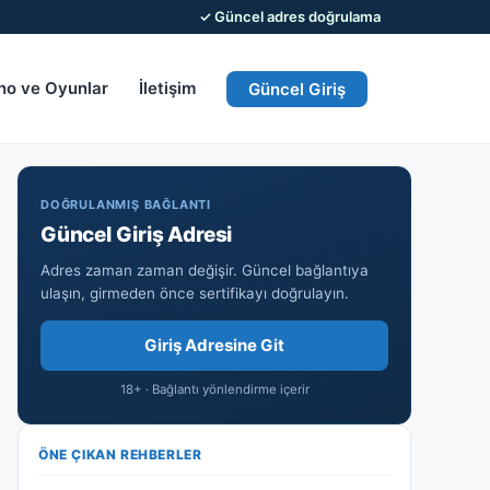
✓ Güncel adres doğrulama
no ve Oyunlar
İletişim
Güncel Giriş
DOĞRULANMIŞ BAĞLANTI
Güncel Giriş Adresi
Adres zaman zaman değişir. Güncel bağlantıya
ulaşın, girmeden önce sertifikayı doğrulayın.
Giriş Adresine Git
18+ · Bağlantı yönlendirme içerir
ÖNE ÇIKAN REHBERLER