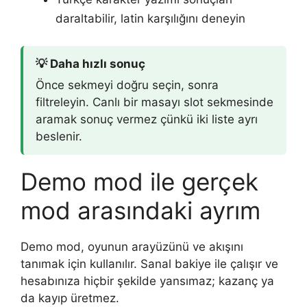
daraltabilir, latin karşılığını deneyin
💡 Daha hızlı sonuç
Önce sekmeyi doğru seçin, sonra
filtreleyin. Canlı bir masayı slot sekmesinde
aramak sonuç vermez çünkü iki liste ayrı
beslenir.
Demo mod ile gerçek
mod arasındaki ayrım
Demo mod, oyunun arayüzünü ve akışını
tanımak için kullanılır. Sanal bakiye ile çalışır ve
hesabınıza hiçbir şekilde yansımaz; kazanç ya
da kayıp üretmez.