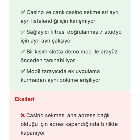
✅
Casino ve canlı casino sekmeleri ayrı
ayrı listelendiği için karışmıyor
✅
Sağlayıcı filtresi doğrulanmış 7 stüdyo
için ayrı ayrı çalışıyor
✅
Bir kısım slotta demo mod ile arayüz
önceden tanınabiliyor
✅
Mobil tarayıcıda ek uygulama
kurmadan aynı bölüme erişiliyor
Eksileri
❌
Casino sekmesi ana adrese bağlı
olduğu için adres kapandığında birlikte
kapanıyor