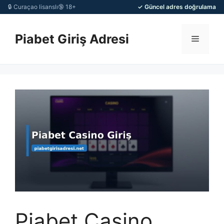
İçeriğe
🔒 Curaçao lisanslı
🔞 18+
✓ Güncel adres doğrulama
atla
Piabet Giriş Adresi
Menü
Piabet Casino