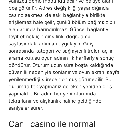
yalnızca demo modunda açılır ve bakiye alanı
boş görünür. Adres değişikliği yaşandığında
casino sekmesi de eski bağlantıyla birlikte
erişilemez hale gelir, çünkü bölüm bağımsız bir
alan adında barındırılmaz. Güncel bağlantıyı
teyit etmek için giriş linki doğrulama
sayfasındaki adımları uygulayın. Giriş
sonrasında kategori ve sağlayıcı filtreleri açılır,
arama kutusu oyun adının ilk harfleriyle sonuç
döndürür. Oturum uzun süre boşta kaldığında
güvenlik nedeniyle sonlanır ve oyun ekranı sayfa
yenilenmediği sürece donmuş görünebilir. Bu
durumda tek yapmanız gereken yeniden giriş
yapmaktır. Bu adım her yeni oturumda
tekrarlanır ve alışkanlık haline geldiğinde
saniyeler sürer.
Canlı casino ile normal