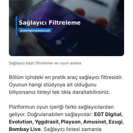
Sağlayıcı bazlı filtreleme ve oyun arama
Bölüm içindeki en pratik araç sağlayıcı filtresidir.
Oyunun hangi stüdyoya ait olduğunu
biliyorsanız listeyi tek tıkla daraltabilirsiniz.
Platformun oyun içeriği farklı sağlayıcılardan
geliyor. Doğrulanabilen sağlayıcılar:
EGT Digital,
Evolution, Yggdrasil, Playson, Amusnet, Ezugi,
Bombay Live
. Sağlayıcı listesi zamanla