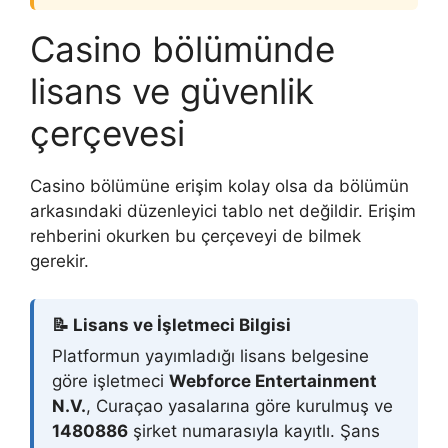
Casino bölümünde
lisans ve güvenlik
çerçevesi
Casino bölümüne erişim kolay olsa da bölümün
arkasındaki düzenleyici tablo net değildir. Erişim
rehberini okurken bu çerçeveyi de bilmek
gerekir.
📝 Lisans ve İşletmeci Bilgisi
Platformun yayımladığı lisans belgesine
göre işletmeci
Webforce Entertainment
N.V.
, Curaçao yasalarına göre kurulmuş ve
1480886
şirket numarasıyla kayıtlı. Şans