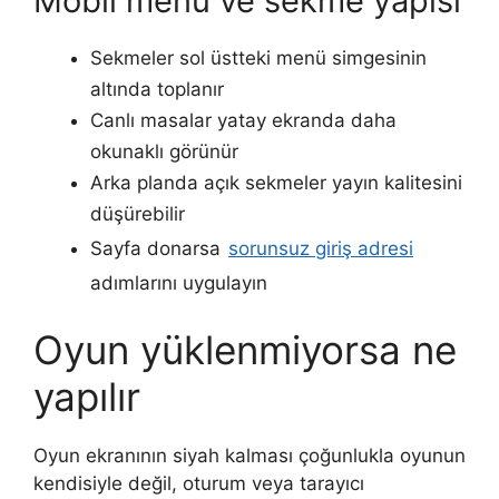
Mobil menü ve sekme yapısı
Sekmeler sol üstteki menü simgesinin
altında toplanır
Canlı masalar yatay ekranda daha
okunaklı görünür
Arka planda açık sekmeler yayın kalitesini
düşürebilir
Sayfa donarsa
sorunsuz giriş adresi
adımlarını uygulayın
Oyun yüklenmiyorsa ne
yapılır
Oyun ekranının siyah kalması çoğunlukla oyunun
kendisiyle değil, oturum veya tarayıcı