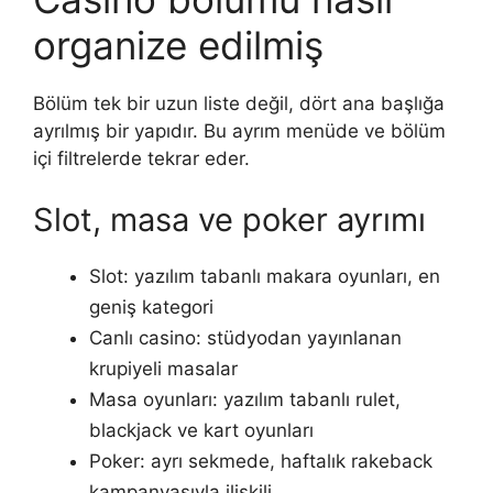
organize edilmiş
Bölüm tek bir uzun liste değil, dört ana başlığa
ayrılmış bir yapıdır. Bu ayrım menüde ve bölüm
içi filtrelerde tekrar eder.
Slot, masa ve poker ayrımı
Slot: yazılım tabanlı makara oyunları, en
geniş kategori
Canlı casino: stüdyodan yayınlanan
krupiyeli masalar
Masa oyunları: yazılım tabanlı rulet,
blackjack ve kart oyunları
Poker: ayrı sekmede, haftalık rakeback
kampanyasıyla ilişkili