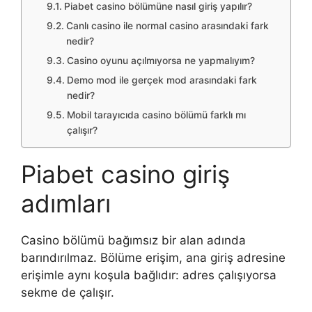
Piabet casino bölümüne nasıl giriş yapılır?
Canlı casino ile normal casino arasındaki fark
nedir?
Casino oyunu açılmıyorsa ne yapmalıyım?
Demo mod ile gerçek mod arasındaki fark
nedir?
Mobil tarayıcıda casino bölümü farklı mı
çalışır?
Piabet casino giriş
adımları
Casino bölümü bağımsız bir alan adında
barındırılmaz. Bölüme erişim, ana giriş adresine
erişimle aynı koşula bağlıdır: adres çalışıyorsa
sekme de çalışır.