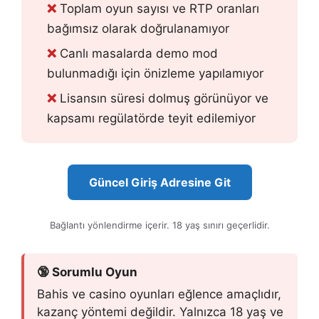
❌
Toplam oyun sayısı ve RTP oranları
bağımsız olarak doğrulanamıyor
❌
Canlı masalarda demo mod
bulunmadığı için önizleme yapılamıyor
❌
Lisansın süresi dolmuş görünüyor ve
kapsamı regülatörde teyit edilemiyor
Güncel Giriş Adresine Git
Bağlantı yönlendirme içerir. 18 yaş sınırı geçerlidir.
🔞 Sorumlu Oyun
Bahis ve casino oyunları eğlence amaçlıdır,
kazanç yöntemi değildir. Yalnızca 18 yaş ve