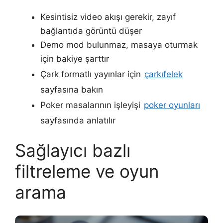
Kesintisiz video akışı gerekir, zayıf
bağlantıda görüntü düşer
Demo mod bulunmaz, masaya oturmak
için bakiye şarttır
Çark formatlı yayınlar için
çarkıfelek
sayfasına bakın
Poker masalarının işleyişi
poker oyunları
sayfasında anlatılır
Sağlayıcı bazlı
filtreleme ve oyun
arama