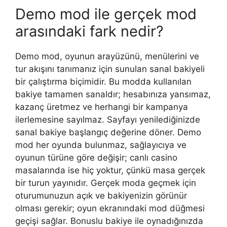
Demo mod ile gerçek mod
arasındaki fark nedir?
Demo mod, oyunun arayüzünü, menülerini ve
tur akışını tanımanız için sunulan sanal bakiyeli
bir çalıştırma biçimidir. Bu modda kullanılan
bakiye tamamen sanaldır; hesabınıza yansımaz,
kazanç üretmez ve herhangi bir kampanya
ilerlemesine sayılmaz. Sayfayı yenilediğinizde
sanal bakiye başlangıç değerine döner. Demo
mod her oyunda bulunmaz, sağlayıcıya ve
oyunun türüne göre değişir; canlı casino
masalarında ise hiç yoktur, çünkü masa gerçek
bir turun yayınıdır. Gerçek moda geçmek için
oturumunuzun açık ve bakiyenizin görünür
olması gerekir; oyun ekranındaki mod düğmesi
geçişi sağlar. Bonuslu bakiye ile oynadığınızda