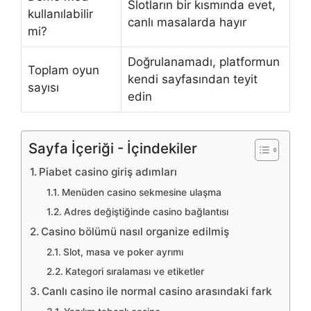
Slotların bir kısmında evet,
kullanılabilir
canlı masalarda hayır
mi?
Doğrulanamadı, platformun
Toplam oyun
kendi sayfasından teyit
sayısı
edin
Sayfa İçeriği - İçindekiler
Piabet casino giriş adımları
Menüden casino sekmesine ulaşma
Adres değiştiğinde casino bağlantısı
Casino bölümü nasıl organize edilmiş
Slot, masa ve poker ayrımı
Kategori sıralaması ve etiketler
Canlı casino ile normal casino arasındaki fark