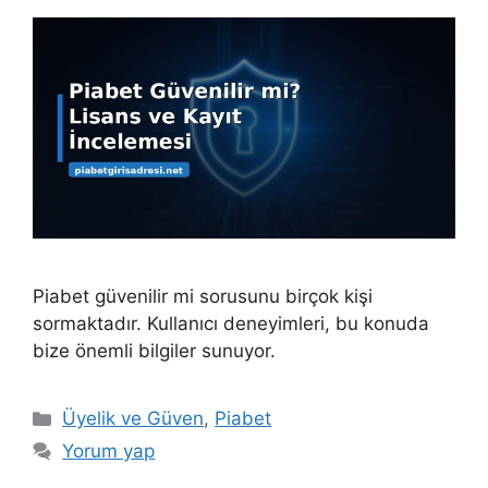
Piabet güvenilir mi sorusunu birçok kişi
sormaktadır. Kullanıcı deneyimleri, bu konuda
bize önemli bilgiler sunuyor.
Kategoriler
Üyelik ve Güven
,
Piabet
Yorum yap