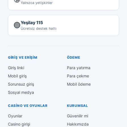
Yalnızca yetişkinler
Yeşilay 115
🟢
Ücretsiz destek hattı
GIRIŞ VE ERIŞIM
ÖDEME
Giriş linki
Para yatırma
Mobil giriş
Para çekme
Sorunsuz giriş
Mobil ödeme
Sosyal medya
CASINO VE OYUNLAR
KURUMSAL
Oyunlar
Güvenilir mi
Casino girişi
Hakkımızda