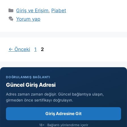
Kategoriler
Giriş ve Erişim
,
Piabet
Yorum yap
Sayfa
Sayfa
←
Önceki
1
2
DOĞRULANMIŞ BAĞLANTI
Güncel Giriş Adresi
Adres zaman zaman değişir. Güncel bağlantıya ulaşın,
girmeden önce sertifikayı doğrulayın.
Giriş Adresine Git
18+ · Bağlantı yönlendirme içerir