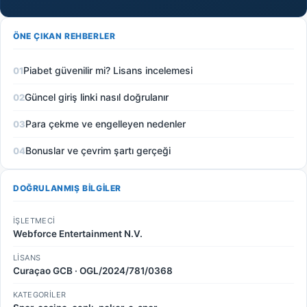
ÖNE ÇIKAN REHBERLER
Piabet güvenilir mi? Lisans incelemesi
Güncel giriş linki nasıl doğrulanır
Para çekme ve engelleyen nedenler
Bonuslar ve çevrim şartı gerçeği
DOĞRULANMIŞ BILGILER
İŞLETMECI
Webforce Entertainment N.V.
LISANS
Curaçao GCB · OGL/2024/781/0368
KATEGORILER