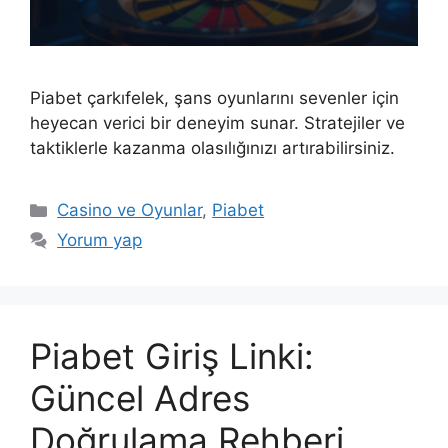
Piabet çarkıfelek, şans oyunlarını sevenler için
heyecan verici bir deneyim sunar. Stratejiler ve
taktiklerle kazanma olasılığınızı artırabilirsiniz.
Kategoriler
Casino ve Oyunlar
,
Piabet
Yorum yap
Piabet Giriş Linki:
Güncel Adres
Doğrulama Rehberi