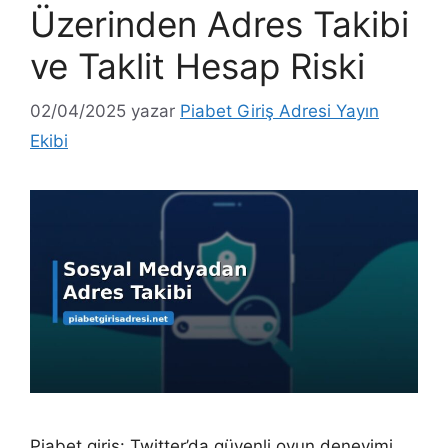
Üzerinden Adres Takibi
ve Taklit Hesap Riski
02/04/2025
yazar
Piabet Giriş Adresi Yayın
Ekibi
Piabet giriş: Twitter’da güvenli oyun deneyimi